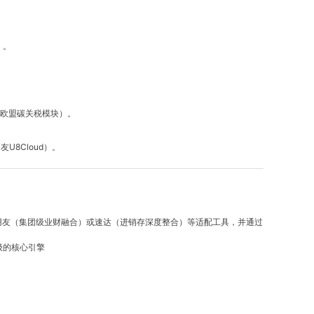
）。
的欧盟碳关税模块）。
U8Cloud）。
用友（集团级业财融合）或速达（进销存深度整合）等适配工具，并通过
级的核心引擎