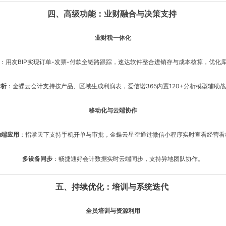
四、高级功能：业财融合与决策支持
业财税一体化
：用友BIP实现订单-发票-付款全链路跟踪，速达软件整合进销存与成本核算，优化
分析
：金蝶云会计支持按产品、区域生成利润表，爱信诺365内置120+分析模型辅助
移动化与云端协作
动端应用
：指掌天下支持手机开单与审批，金蝶云星空通过微信小程序实时查看经营看
多设备同步
：畅捷通好会计数据实时云端同步，支持异地团队协作。
五、持续优化：培训与系统迭代
全员培训与资源利用