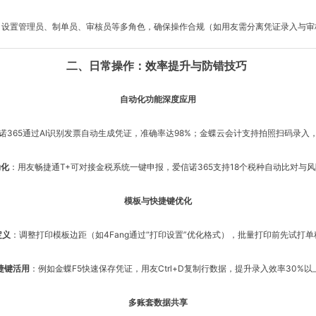
：设置管理员、制单员、审核员等多角色，确保操作合规（如用友需分离凭证录入与审
二、日常操作：效率提升与防错技巧
自动化功能深度应用
诺365通过AI识别发票自动生成凭证，准确率达98%；金蝶云会计支持拍照扫码录入
动化
：用友畅捷通T+可对接金税系统一键申报，爱信诺365支持18个税种自动比对与
模板与快捷键优化
定义
：调整打印模板边距（如4Fang通过“打印设置”优化格式），批量打印前先试打
捷键活用
：例如金蝶F5快速保存凭证，用友Ctrl+D复制行数据，提升录入效率30%以
多账套数据共享