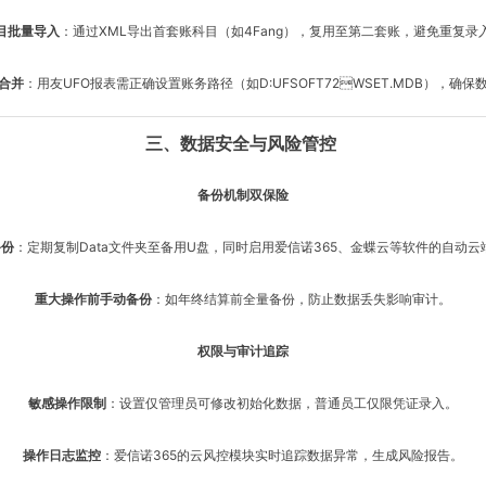
目批量导入
：通过XML导出首套账科目（如4Fang），复用至第二套账，避免重复录
合并
：用友UFO报表需正确设置账务路径（如D:UFSOFT72WSET.MDB），确
三、数据安全与风险管控
备份机制双保险
备份
：定期复制Data文件夹至备用U盘，同时启用爱信诺365、金蝶云等软件的自动
重大操作前手动备份
：如年终结算前全量备份，防止数据丢失影响审计。
权限与审计追踪
敏感操作限制
：设置仅管理员可修改初始化数据，普通员工仅限凭证录入。
操作日志监控
：爱信诺365的云风控模块实时追踪数据异常，生成风险报告。