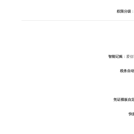
权限分级
智能记账
：爱信
税务自
凭证模板自
快