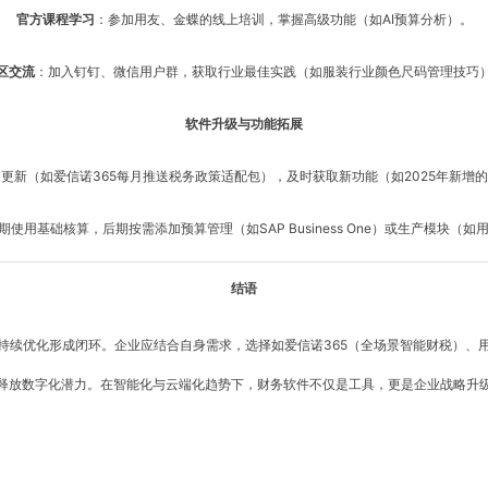
官方课程学习
：参加用友、金蝶的线上培训，掌握高级功能（如AI预算分析）。
区交流
：加入钉钉、微信用户群，获取行业最佳实践（如服装行业颜色尺码管理技巧
软件升级与功能拓展
更新（如爱信诺365每月推送税务政策适配包），及时获取新功能（如2025年新增
期使用基础核算，后期按需添加预算管理（如SAP Business One）或生产模块（如用友
结语
持续优化形成闭环。企业应结合自身需求，选择如爱信诺365（全场景智能财税）、
释放数字化潜力。在智能化与云端化趋势下，财务软件不仅是工具，更是企业战略升