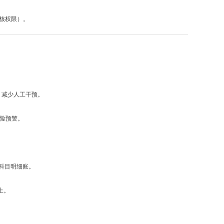
核权限）。
，减少人工干预。
风险预警。
单科目明细账。
上。