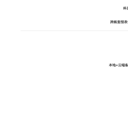
科
跨账套报表
本地+云端