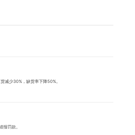
减少30%，缺货率下降50%
。
错报罚款
。