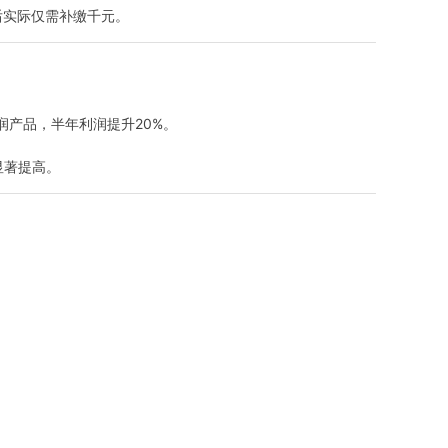
后实际仅需补缴千元
。
产品，半年利润提升20%
。
显著提高
。