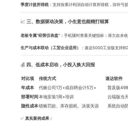
季度计提所得税
：支持按累计利润自动计算所得税，弥补亏损
📈
三
、数据驱动决策，小生意也能精打细算
老板专属“经营仪表盘”
：手机随时查看关键指标：谁欠款未收
生产与成本联动（工贸企业适用）
：速达5000工业版支持
💰
四
、低成本启动，小投入换大回报
对比项
传统方式
速达软件
年成本
代账公司1万+或自聘会计5万+
普及版49
部署时间
本地安装1周+培训
云端版当天开
隐性成本
错账罚款、库存损耗、决策失误
系统自动
✅
真实案例成果
：