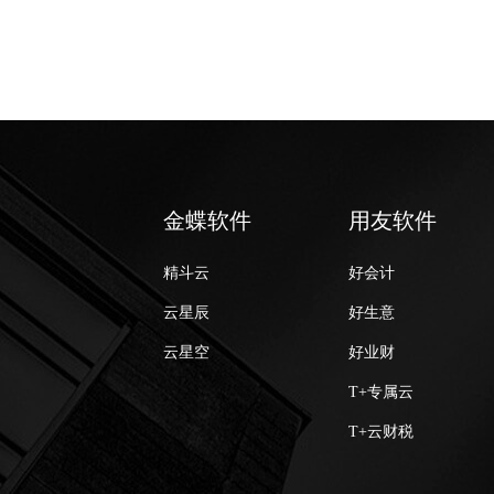
金蝶软件
用友软件
精斗云
好会计
云星辰
好生意
云星空
好业财
T+专属云
T+云财税