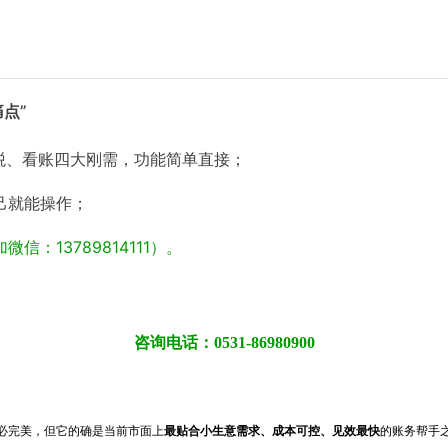
点”
税、看账四大刚需，功能简单直接
；
己就能操作
；
：13789814111）
。
咨询电话：0531-86980900
必完美，但它的确是当前市面上
最贴合小生意需求、成本可控、见效最快
的账务帮手