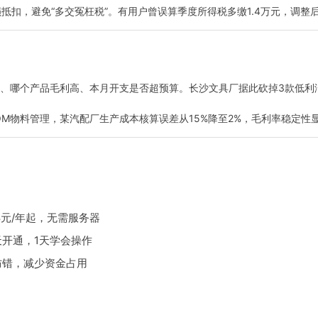
抵扣，避免“多交冤枉税”。有用户曾误算季度所得税多缴1.4万元，调整
、哪个产品毛利高、本月开支是否超预算。长沙文具厂据此砍掉3款低利润
BOM物料管理，某汽配厂生产成本核算误差从15%降至2%，毛利率稳定性
8元/年起，无需服务器
通，1天学会操作
防错，减少资金占用