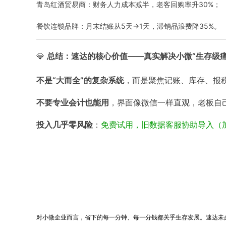
青岛红酒贸易商：财务人力成本减半，老客回购率升30%
；
餐饮连锁品牌：月末结账从5天→1天，滞销品浪费降35%
。
💎
总结：速达的核心价值——真实解决小微“生存级痛
不是“大而全”的复杂系统
，而是聚焦记账、库存、报
不要专业会计也能用
，界面像微信一样直观，老板自
投入几乎零风险
：
免费试用，旧数据客服协助导入（加微信
对小微企业而言，省下的每一分钟、每一分钱都关乎生存发展。速达未